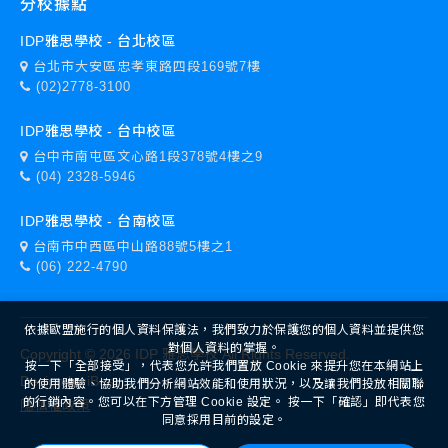
分校據點
IDP雅思學校 - 台北校區
台北市大安區忠孝東路四段169號7樓
(02)2778-3100
IDP雅思學校 - 台中校區
台中市南屯區文心路1段378號4樓之9
(04) 2328-5946
IDP雅思學校 - 台南校區
台南市中西區中山路88號5樓之1
(06) 222-4790
依據歐盟施行的個人資料保護法，我們致力於保護您的個人資料並提供您
對個人資料的掌握。
Copyright ©
2026
IDP 雅思學校
All Rights Reserved.
按一下「全部接受」，代表您允許我們置放 Cookie 來提升您在本網站上
Design
by
iBest
的使用體驗、協助我們分析網站效能和使用狀況，以及讓我們投放相關聯
的行銷內容。您可以在下方管理 Cookie 設定。 按一下「確認」即代表您
隱私權政策
同意採用目前的設定。