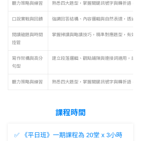
聽力策略與練習
熟悉四大題型，掌握關鍵訊號字與轉折語，提
口說實戰與回饋
強調回答結構、內容邏輯與自然表達，透過模
閱讀破題與時間
掌握掃讀與略讀技巧，精準對應題型，有效提
控管
寫作架構與高分
建立段落邏輯、觀點鋪陳與連接詞運用，訓練 Tas
句型
聽力策略與練習
熟悉四大題型，掌握關鍵訊號字與轉折語，提
課程時間
✅ 《平日班》
一期課程為 20堂 x 3小時