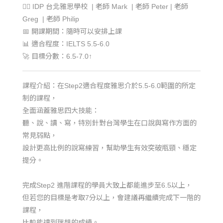
🙋‍♂️ IDP 台北
雅思學校 | 老師 Mark | 老師 Peter | 老師
Greg | 老師 Philip
📅 開課期間：隨時可以安排上課
📊 適合程度：IELTS 5.5-6.0
🚀 目標分數：6.5-7.0↑
課程介紹：在Step2適合程度雅思介於5.5-6.0範圍的所定
制的課程，
全面涵蓋雅思四大技能：
聽、說、讀、寫，特別針對台灣學生在口說與寫作方面的
常見弱點，
設計更高比例的說寫練習，幫助學生有效突破瓶頸、穩定
提分。
完成Step2 進階課程的學員大致上都能進步至6.5以上，
但若您的目標是考取7分以上，會建議再繼續完成下一階的
課程，
比較能達到理想的成績。