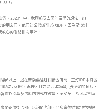
, S6.5)
性質，2023年中，我興起要去國外留學的想法，詢
士的朋友們，他們建議代辦可以找IDP，因為是澳洲
便放心的聯絡相關事項。
或是都要6以上，還在苦惱要選哪個補習班時，正好IDP本身就
聽口說能力測試，再按照目前能力建議學員要參加的班級，
師習慣以引導及鼓勵的方式來教學，全英語上課可以幫助
什麼問題課後也都可以詢問老師，他都會很樂意地替您解