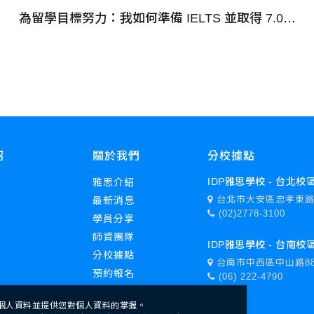
為留學目標努力：我如何準備 IELTS 並取得 7.0分數 | Cherry - IDP 台中雅思學校
紹
關於我們
分校據點
IDP雅思學校 - 台北校
雅思介紹
台北市大安區忠孝東路
最新消息
(02)2778-3100
學員分享
師資團隊
IDP雅思學校 - 台南校
分校據點
台南市中西區中山路88
預約報名
(06) 222-4790
個人資料並提供您對個人資料的掌握。