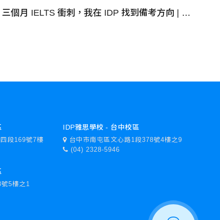
三個月 IELTS 衝刺，我在 IDP 找到備考方向 | Wayu - IDP 台中雅思學校
區
IDP雅思學校 - 台中校區
四段169號7樓
台中市南屯區文心路1段378號4樓之9
(04) 2328-5946
區
號5樓之1