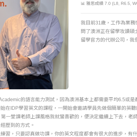
📊 雅思成績 7.0 (L8, R6.5, W6
我目前31歲，工作為業務
問了澳洲正在留學攻讀碩
留學官方的代辦公司，我
 Academic的語言能力測試，因為澳洲基本上都需要平均6.5
始在IDP學習英文的課程，一開始會邀請學員先做個簡單的英
級，第一堂課老師上課風格我就蠻喜歡的，便決定繼續上下去，老
少經歷到的方式。
及練習，只要認真做功課，你的英文程度都會有很大的進步，有