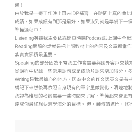
惑！
由於我是一邊工作晚上再去IDP補習，在時間上真的會比
成績，如果成績有到那是最好，如果沒到就是準備下一
準備過程中：
Listening英聽我主要依靠開車時聽Podcast跟上課
Reading閱讀的話就是把上課教材上的內容及文章都
紮實實累積最重要。
Speaking的部分因為平常我工作會需要與國外客戶
從課程中紀錄一些常用語句或是成語片語來增加得分，
Writing是我最擔心的地方，因為中文的作文與英文
構記下來然後再依照自身現有的單字量做變化，清楚地
我認為雅思的考試需要一些時間來了解，準備起來會更有
達成你最終想要遊學海外的目標。 但，師傅請進門，修行在個人，自律的學習以及