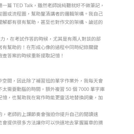
篇 TED Talk，雖然老師說純聽就好不做筆記，
智圖或流程圖，幫助釐清講者的邏輯架構。我自己
理解都有很有幫助，甚至也對作文的架構、論述的
能力，在考試作答的時候，尤其是有兩人對談的部
常有幫助的！在形成心像的過程中同時紀錄關鍵
檢查答案的時候重新提取記憶！
步空間，因此除了補習班的單字作業外，我每天會
需要動腦的時間，額外複習 50 個 7000 單字庫
記憶，也幫助我在寫作時能更靈活地替換詞彙，加
的，老師的上課節奏會強迫你提升自己的閱讀速
也會提供很多方法讓你可以快速地去掌握篇章的摘