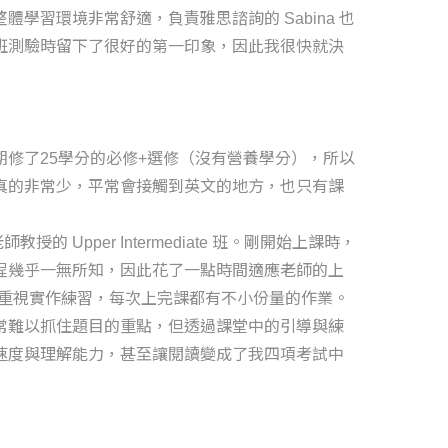
體學習環境非常舒適，負責雅思諮詢的 Sabina 也
班測驗時留下了很好的第一印象，因此我很快就決
期修了25學分的必修+選修（沒有營養學分），所以
真的非常少，平常會接觸到英文的地方，也只有課
 老師教授的 Upper Intermediate 班。剛開始上課時，
程幾乎一無所知，因此花了一點時間適應老師的上
師非常重視實作練習，每次上完課都有不小份量的作業。
常難以抓住題目的重點，但透過課堂中的引導與練
速度與理解能力，甚至讓閱讀變成了我四項考試中