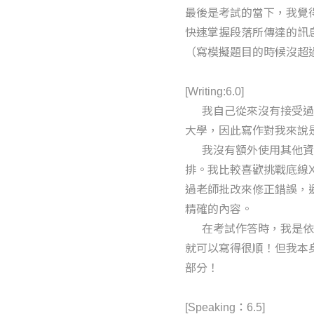
最後是考試的當下，我覺得
快速掌握段落所傳達的訊
（寫模擬題目的時候沒超
[Writing:6.0]
我自己從來沒有接受過
大學，因此寫作對我來說
我沒有額外使用其他資
排。我比較喜歡挑戰底線
過老師批改來修正錯誤，
精確的內容。
在考試作答時，我是依
就可以寫得很順！但我本
部分！
[Speaking：6.5]