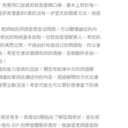
！我覺得口說真的就是要開口練，基本上對於每一
非常重要的!!真的沒有一步登天的簡單方法，就是
候，老師給的評語是發音沒問題，可以聽懂論述的內
ion，考試的時候要多放鬆。但我就是個緊張人，考試的
類的東西出現，不過由於知道自己的問題點，所以會
為，考官也會試著緩和妳的情緒，並鼓勵妳多說一
鬆！
要的能力是換句話說！概念有點像中文的詞語解
精確的單詞去講述你的內容，透過解釋的方式去講
得更生動活潑！考官可能也可以更好想像當下的情
非常非常多，我是從0開始去了解這個考試，並在首
0。另外我在 IDP 的學習體驗非常好。無論是老師還是辦