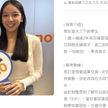
7.0 (L:7.5, R:8.
📊 雅思成績
| 背景介紹 |
現在是大三下的學生
！國小補過2年英文補習
花時間去練英文，高二的
對，勿模仿），學測英文 1
| 報考動機 |
原訂是想要延畢交換，於
些變動，決定改為在大四
右。
由於對雅思的了解可以說
是「IDP」。當初會認識
與學校都很近，交通方便