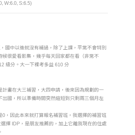
0, W:6.0, S:6.5)
班，國中以後就沒有補過，除了上課，平常不會特別
時候很愛看影集，幾乎每天回家都在看（非常不
2 級分。大一下裸考多益 610 分
是計畫在大三補習，大四申請，後來因為規劃的一
下出國，所以準備時間突然縮短到只剩兩三個月左
是0，因此本來就打算報名補習班，我選擇的補習班
並選擇 IDP，是朋友推薦的，加上它離我現在的住處
。