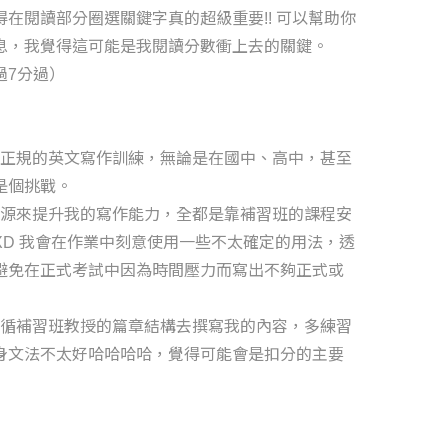
在閱讀部分圈選關鍵字真的超級重要!! 可以幫助你
息，我覺得這可能是我閱讀分數衝上去的關鍵。
過7分過）
正規的英文寫作訓練，無論是在國中、高中，甚至
是個挑戰。
源來提升我的寫作能力，全都是靠補習班的課程安
XD 我會在作業中刻意使用一些不太確定的用法，透
避免在正式考試中因為時間壓力而寫出不夠正式或
循補習班教授的篇章結構去撰寫我的內容，多練習
身文法不太好哈哈哈哈，覺得可能會是扣分的主要