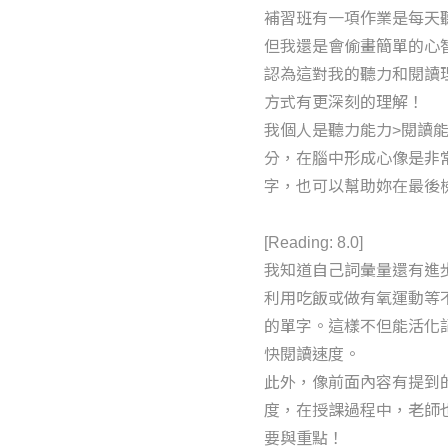
補習班有一項作業是每天聽一
但我還是會偷畫簡單的心
認為這對我的聽力和閱讀
方式有更深刻的理解！
我個人是聽力能力>閱讀
分，在腦中形成心像是非
字，也可以幫助妳在最後
[Reading: 8.0]
我知道自己詞彙量還有進
利用吃飯或做有氧運動等不太
的單字。這樣不但能活化
快閱讀速度。
此外，像前面內容有提到
度，在授課過程中，老師
要與重點！