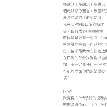
多講話！多講話！多講話
個考試部分而言，練習都是
要多花時間才能更熟練！
我在IDP模擬口說的時
容，但有太多Hesitat
時候還是會有一些 呃 之
有意識地去修正自己的行
些，後半段我就有比較放
在口說的部分我覺得很重
釋，不一定要使用一個很
可能可以讓你們的談話變
境！
| 心得 |
我覺得IDP給予我的協助
戰就取得Overall 7.