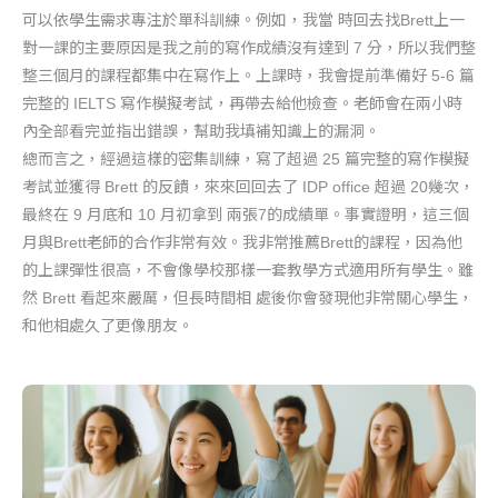
可以依學生需求專注於單科訓練。例如，我當 時回去找Brett上一
對一課的主要原因是我之前的寫作成績沒有達到 7 分，所以我們整
整三個月的課程都集中在寫作上。上課時，我會提前準備好 5-6 篇
完整的 IELTS 寫作模擬考試，再帶去給他檢查。老師會在兩小時
內全部看完並指出錯誤，幫助我填補知識上的漏洞。
總而言之，經過這樣的密集訓練，寫了超過 25 篇完整的寫作模擬
考試並獲得 Brett 的反饋，來來回回去了 IDP office 超過 20幾次，
最終在 9 月底和 10 月初拿到 兩張7的成績單。事實證明，這三個
月與Brett老師的合作非常有效。我非常推薦Brett的課程，因為他
的上課彈性很高，不會像學校那樣一套教學方式適用所有學生。雖
然 Brett 看起來嚴厲，但長時間相 處後你會發現他非常關心學生，
和他相處久了更像朋友。