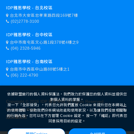
IDP雅思學校 - 台北校區
台北市大安區忠孝東路四段169號7樓
(02)2778-3100
IDP雅思學校 - 台中校區
台中市南屯區文心路1段378號4樓之9
(04) 2328-5946
IDP雅思學校 - 台南校區
台南市中西區中山路88號5樓之1
(06) 222-4790
依據歐盟施行的個人資料保護法，我們致力於保護您的個人資料並提供您
對個人資料的掌握。
Copyright ©
2026
IDP 雅思學校
All Rights Reserved.
按一下「全部接受」，代表您允許我們置放 Cookie 來提升您在本網站上
Design
by
iBest
的使用體驗、協助我們分析網站效能和使用狀況，以及讓我們投放相關聯
的行銷內容。您可以在下方管理 Cookie 設定。 按一下「確認」即代表您
隱私權政策
同意採用目前的設定。