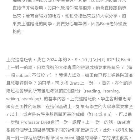
師給反饋的時候大部分學生會有些緊張，因為他的反饋非常
直接但非常受用。如果他覺得你寫得很差，他會直接跟指導
出來；若有寫得好的地方，他也會指出來並和大家分享。如
果要上進階班的同學，要做好心理準備，因為Brett老師蠻嚴
格的。
上完進階班後，我在 2024 年的 8、9、10 月又回到 IDP 找 Brett
上一對一的課，因為我選的大學專業的雅思成績要求是總分 7（每
一項 subtest 不低於 7 ）。我個人認為，如果你已經上過進階班並
且想要達到全 7 的同學，可以找 Brett 上一對一。首先，在他的進
階班裡會學到所有雅思考試的四個部分（reading, listening,
writing, speaking）的基本內容。上完進階班後，學生會對雅思考
試有全面性的理解。在這個基礎上，如果有學生的大學專業要求全
7 以上，或者是有學生想衝擊更高的成績（如 8 或 8.5），可以進
一步和 Professor Brett進行一對一課程。上 一對一的話，Brett會
根據每個學生的目標制定不同的計劃和授課方式。此外，我特別推
薦一對一課程給想針對單個 subtest 加強的同學。它的彈性很高，