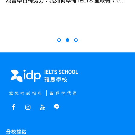
在 IDP 找到對的方法，讓雅思準備事半功倍 | Bryan - IDP 台中雅思學校
為留學目標努力：我如何準備 IELTS 並取得 7.0分數 | Cherry - IDP 台中雅思學校
方題
..
雅思考試報名
留遊學代辦
分校據點